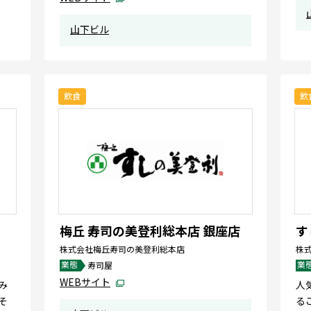
山下ビル
飲食
飲
梅丘 寿司の美登利総本店 銀座店
す
株式会社梅丘寿司の美登利総本店
株
業態
業
寿司屋
WEBサイト
み
人
そ
る