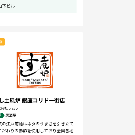
山下ビル
食
し土風炉 銀座コリドー街店
式会社ラムラ
態
居酒屋
気の江戸前鮨はネタのうまさを引き立て
こだわりの赤酢を使用しており全国各地