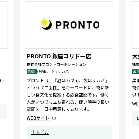
PRONTO 銀座コリドー店
大
株式会社プロントコーポレーション
株
業態
業
喫茶、キッサカバ
わ
プロントは、『昼はカフェ、夜はサカバ』
黒
という『二面性』をキーワードに、常に新
常
しい食文化を提案する飲食空間です。働く
供
人がいつでも立ち寄れる、使い勝手の良い
W
空間を一日中用意しております。
WEBサイト
山下ビル