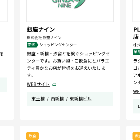
銀座ナイン
PL
店
株式会社 銀座ナイン
業態
ショッピングセンター
株
業
る
銀座・新橋・汐留とを繋ぐショッピングセ
ンターです。お買い物・ご飲食にとバラエ
ラ
ティ豊かなお店が皆様をお迎えいたしま
ゴ
す。
ア
ン
WEBサイト
W
東土橋
西新橋
東新橋ビル
飲食
飲