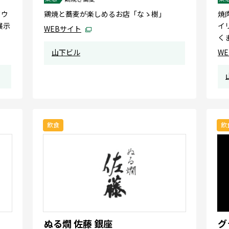
ドウ
鶏焼と蕎麦が楽しめるお店「なゝ樹」
焼
展示
イ
WEBサイト
く
山下ビル
W
飲食
飲
ぬる燗 佐藤 銀座
グ