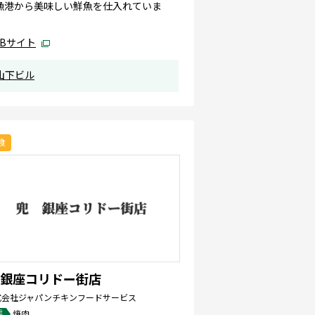
漁港から美味しい鮮魚を仕入れていま
。
EBサイト
山下ビル
食
 銀座コリドー街店
式会社ジャパンチキンフードサービス
態
焼肉