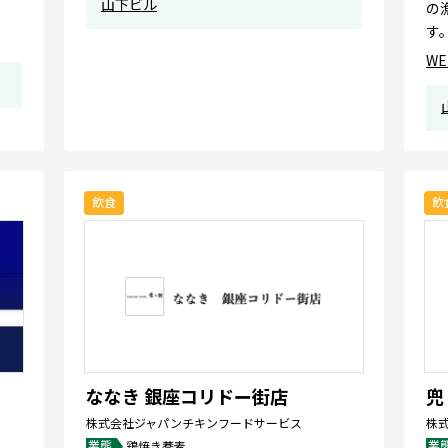
山下ビル
の
す
W
飲食
飲
ななき 銀座コリドー街店
兜
株式会社ジャパンチキンフードサービス
株
業態
業
鶏焼き蕎麦