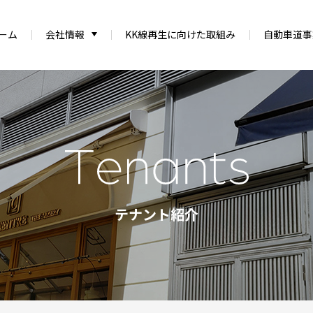
ーム
会社情報
KK線再生に向けた取組み
自動車道事
Tenants
テナント紹介