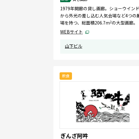
1979年開廊の貸し画廊。ショーウイン
から外光の差し込む人気会場など4つの
場を持つ、総面積206.7m
2
の大型画廊。
WEBサイト
山下ビル
飲食
ぎんざ阿吽