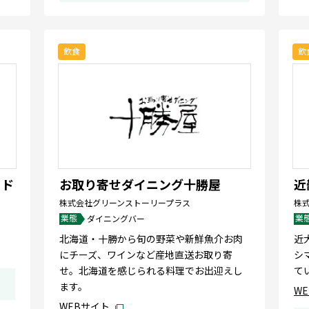
飲食
飲
リド
お取り寄せダイニング十勝屋
近
株式会社グリーンストーリープラス
株
業態
業
ダイニングバー
北海道・十勝から旬の野菜や新鮮魚介お肉
近
にチーズ、ワインなど産地直送お取り寄
シ
せ。北海道を感じられる料理でお出迎えし
て
ます。
W
WEBサイト